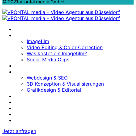
© 2021 Vrontal media GmbH
Home
Video Marketing
Imagefilm
Video Editing & Color Correction
Was kostet ein Imagefilm?
Social Media Clips
Fotografie
Grafik & Web
Webdesign & SEO
3D Konzeption & Visualisierungen
Grafikdesign & Editorial
Live Marketing
About Us
Projekte
Artikel
Kontakt
Jetzt anfragen